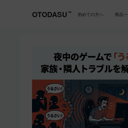
コ
ン
OTODASU
™
初めての方へ
商品一
テ
ン
ツ
へ
ス
キ
ッ
プ