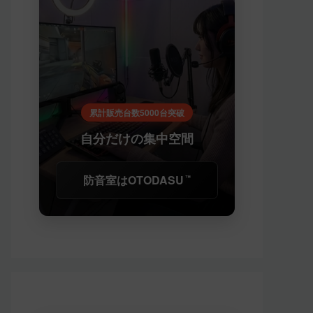
累計販売台数5000台突破
自分だけの集中空間
防音室はOTODASU
™