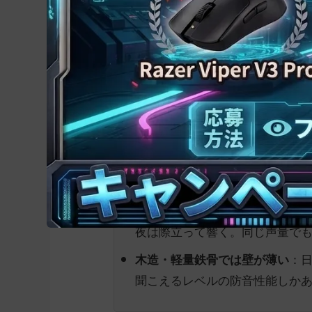
から壁ドンが聞こえた——同じ経験をして
普段の会話より、ゲーム中の声が響きや
：ゲー
没入感で声が大きくなる
できなくなります。本人は普通
に聞こえていることが多い
：勝
声の高低差（音域）が広い
示。感情の起伏で声の周波数が
夜は「ベース音」が静かになる
夜は際立って響く。同じ声量でも
：
木造・軽量鉄骨では壁が薄い
聞こえるレベルの防音性能しか