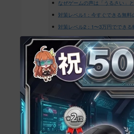
なぜゲームの声は「うるさい」
対策レベル1：今すぐできる無料
対策レベル2：1〜3万円でできる
対策レベル3：根本解決の防音室
ケース別の最適解（家族・隣人
「本当に静かになるのか」実測
よくある質問
なぜゲームの声は「うるさい
深夜にFPSや対戦ゲームで盛り上がってい