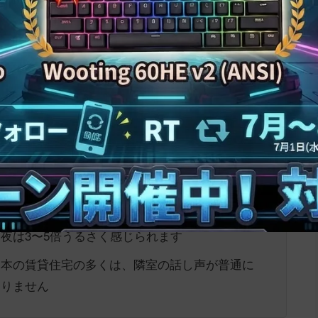
いるゲーマーは、本当にたくさんいます。
すいのには明確な理由があります。
ムに集中していると、自分の声量を客観的に把握
に話しているつもりでも、家族・隣人には叫び声
った時の歓声、負けた時のため息、味方への指
変化し、壁を抜けやすい高音が出やすい
：日中は車の音や生活音で気にならない声が、深
夜は3〜5倍うるさく感じられます
日本の賃貸住宅の多くは、隣室の話し声が普通に
ありません