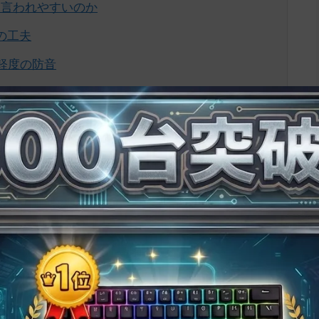
と言われやすいのか
の工夫
軽度の防音
（9万円〜）
・一人暮らし）
データで確認
」と言われやすいのか
たら、家族から「うるさい」と怒鳴られた。隣の部屋