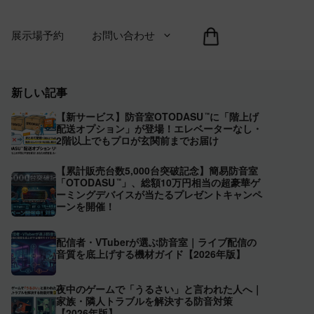
展示場予約
お問い合わせ
新しい記事
【新サービス】防音室OTODASU
に「階上げ
™
配送オプション」が登場！エレベーターなし・
2階以上でもプロが玄関前までお届け
【累計販売台数5,000台突破記念】簡易防音室
「OTODASU
」、総額10万円相当の超豪華ゲ
™
ーミングデバイスが当たるプレゼントキャンペ
ーンを開催！
配信者・VTuberが選ぶ防音室｜ライブ配信の
音質を底上げする機材ガイド【2026年版】
夜中のゲームで「うるさい」と言われた人へ｜
家族・隣人トラブルを解決する防音対策
【2026年版】