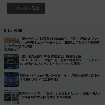
新しい記事
【新サービス】防音室OTODASU
に「階上げ配送オプショ
™
ン」が登場！エレベーターなし・2階以上でもプロが玄関前
までお届け
【累計販売台数5,000台突破記念】簡易防音室
「OTODASU
」、総額10万円相当の超豪華ゲーミングデバ
™
イスが当たるプレゼントキャンペーンを開催！
配信者・VTuberが選ぶ防音室｜ライブ配信の音質を底上げ
する機材ガイド【2026年版】
夜中のゲームで「うるさい」と言われた人へ｜家族・隣人ト
ラブルを解決する防音対策【2026年版】