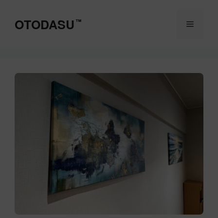
コ
ン
OTODASU
™
メ
テ
ン
ツ
ニ
へ
ス
ュ
キ
ッ
ー
プ