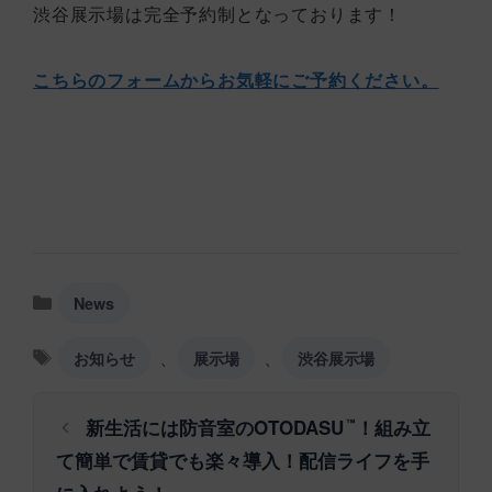
渋谷展示場は完全予約制となっております！
こちらのフォームからお気軽にご予約ください。
カ
News
テ
ゴ
タ
、
、
お知らせ
展示場
渋谷展示場
リ
グ
ー
新生活には防音室のOTODASU
！組み立
™
て簡単で賃貸でも楽々導入！配信ライフを手