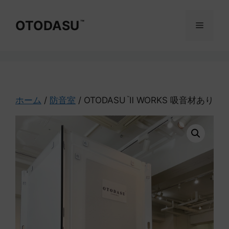
コ
ン
OTODASU
™
メ
テ
ン
ニ
ツ
へ
ス
ュ
キ
ホーム
/
防音室
/ OTODASU
Ⅱ WORKS 吸音材あり
™
ッ
ー
プ