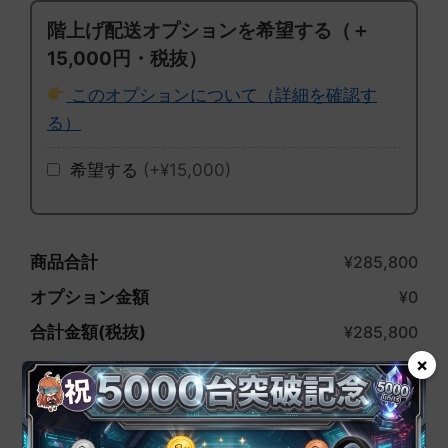
階上げ配送オプションを希望する（＋
15,000円・税抜）
このオプションについて（詳細を確認す
る）
希望する
(+¥15,000)
商品合計
¥285,800
オプション金額
¥0
合計金額(税抜)
¥285,800
×
OTODASU
Ⅱ
™
お買い物カゴに追加
WORKS
吸