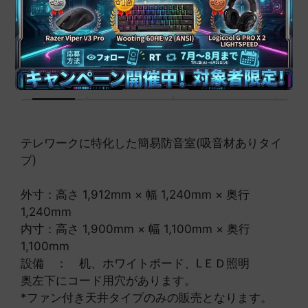
音
※大型連休を挟む場合は納期が変動する場合がございます。
材
あ
OTODASU
材料調達に関するお知らせはこちら
™
り
個
説明
追加情報
レビュー (0)
テレワークに特化した簡易防音室(吸音材ありタイ
プ)
外寸：高さ 1,912mm × 幅 1,240mm × 奥行
1,240mm
内寸：高さ 1,900mm × 幅 1,100mm × 奥行
1,100mm
設備 ： 机、ホワイトボード、LＥＤ照明
奥左下にコード用穴があります。
*ファン付き天井タイプのみの販売となります。