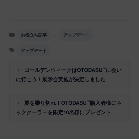
カ
、
お役立ち記事
アップデート
テ
ゴ
タ
アップデート
リ
グ
ー
ゴールデンウィークはOTODASU
に会い
™
に行こう！展示会実施が決定しました
夏を乗り切れ！OTODASU
購入者様にネ
™
ッククーラーを限定10名様にプレゼント