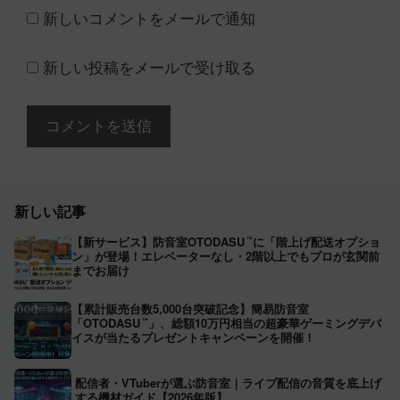
新しいコメントをメールで通知
新しい投稿をメールで受け取る
新しい記事
【新サービス】防音室OTODASU
に「階上げ配送オプショ
™
ン」が登場！エレベーターなし・2階以上でもプロが玄関前
までお届け
【累計販売台数5,000台突破記念】簡易防音室
「OTODASU
」、総額10万円相当の超豪華ゲーミングデバ
™
イスが当たるプレゼントキャンペーンを開催！
配信者・VTuberが選ぶ防音室｜ライブ配信の音質を底上げ
する機材ガイド【2026年版】