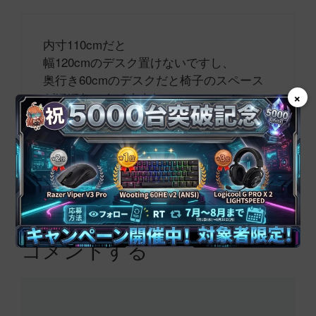
内寸110cmだと
幅120cmのデスク置けないですし、
奥行き60cmのデスクだと椅子のスペース
×
がほぼないんですよね。
DEKAが大きすぎなので、その中間の内寸
125とかあれば良いのに。
返信
コメントする
コ
メ