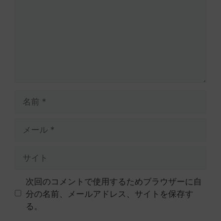
ン
ト
名
前
メ
ー
ル
サ
イ
ト
次回のコメントで使用するためブラウザーに自
分の名前、メールアドレス、サイトを保存す
る。