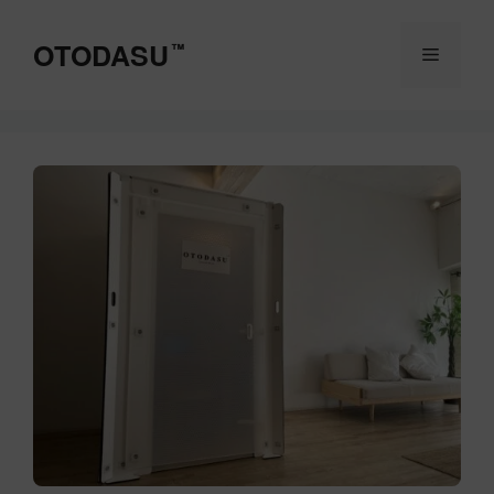
コ
ン
OTODASU
™
メ
テ
ン
ツ
ニ
へ
ス
ュ
キ
ッ
ー
プ