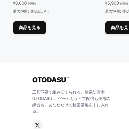
¥
8,000
¥
5,900
(税抜)
(税抜)
す。
最大24回分割支払いOK
最大24回分割
オ
プ
こ
シ
の
商品を見る
商品を見
ョ
商
ン
品
は
に
商
は
品
複
ペ
数
ー
の
OTODASU
™
ジ
バ
か
リ
工具不要で組み立てられる、簡易防音室
ら
OTODASU
。ゲームもライブ配信も楽器の
™
エ
練習も。あなただけの秘密基地を手に入れ
選
ー
る。
択
シ
で
ョ
き
ン