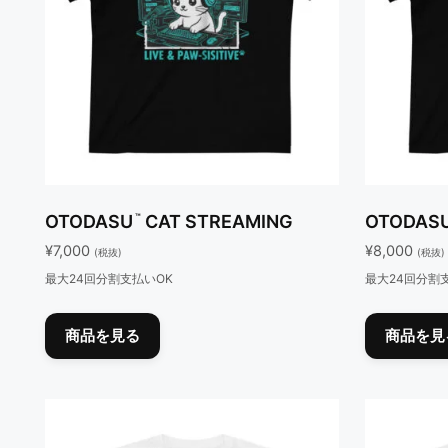
™
OTODASU
CAT STREAMING
OTODAS
¥
7,000
¥
8,000
(税抜)
(税抜)
最大24回分割支払いOK
最大24回分割
こ
の
商品を見る
商品を見
商
品
に
は