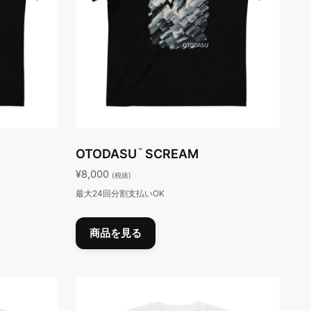
™
OTODASU
SCREAM
¥
8,000
(税抜)
最大24回分割支払いOK
こ
の
商品を見る
商
品
に
は