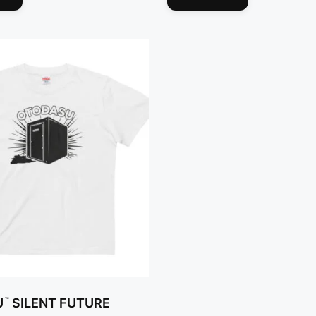
ョ
ョ
商
商
ン
ン
品
品
は
は
に
に
商
商
は
は
品
品
複
複
ペ
ペ
数
数
ー
ー
の
の
ジ
ジ
バ
バ
か
か
リ
リ
ら
ら
エ
エ
選
選
ー
ー
択
択
シ
シ
で
で
ョ
ョ
き
き
ン
ン
ま
ま
が
が
す
す
あ
あ
り
り
™
U
SILENT FUTURE
ま
ま