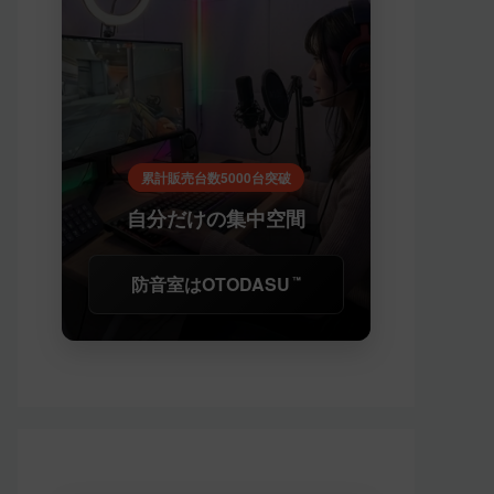
累計販売台数5000台突破
自分だけの集中空間
防音室はOTODASU
™