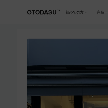
コ
ン
OTODASU
™
初めての方へ
商品一
テ
ン
ツ
へ
ス
キ
ッ
プ