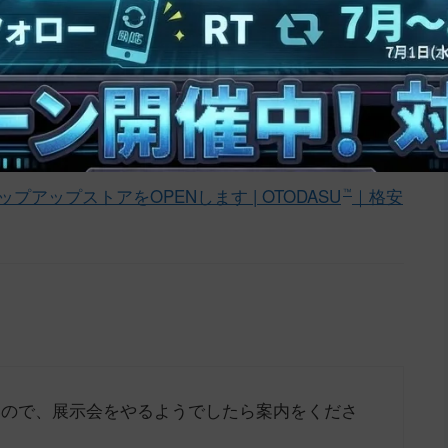
来場ありがとうございま
フィードバック
アップストアをOPENします | OTODASU
｜格安
™
いので、展示会をやるようでしたら案内をくださ