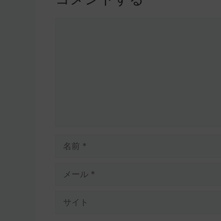
コ
メ
ン
ト
名
前
メ
ー
ル
サ
イ