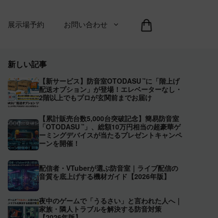
展示場予約
お問い合わせ
新しい記事
【新サービス】防音室OTODASU
に「階上げ
™
配送オプション」が登場！エレベーターなし・
2階以上でもプロが玄関前までお届け
【累計販売台数5,000台突破記念】簡易防音室
「OTODASU
」、総額10万円相当の超豪華ゲ
™
ーミングデバイスが当たるプレゼントキャンペ
ーンを開催！
配信者・VTuberが選ぶ防音室｜ライブ配信の
音質を底上げする機材ガイド【2026年版】
夜中のゲームで「うるさい」と言われた人へ｜
家族・隣人トラブルを解決する防音対策
【2026年版】