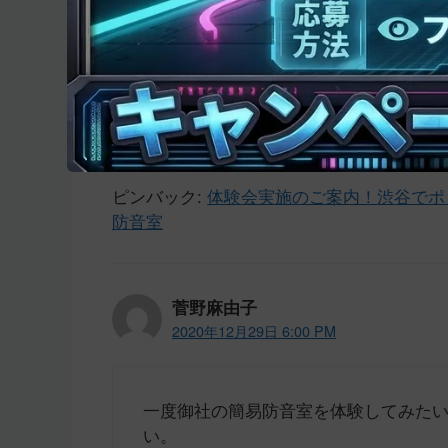
「大盛況の2日間 ご
した！」への3件の
ピンバック:
体験会実施のご案内！渋谷でポップ
防音室
菅野麻由子
2020年12月29日 6:00 PM
一度御社の簡易防音室を体験してみた
い。