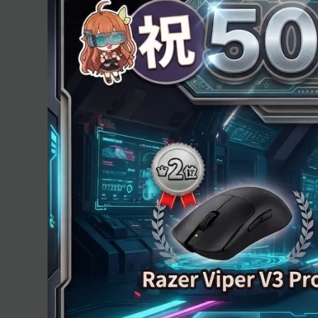
OTODASU
TEAM
™
カ
News
テ
ゴ
タ
、
体験会
展示会
リ
グ
ー
体験会実施のご案内！渋谷でポップアップスト
防音室のサイズをARで確認！OTODASU
が
™