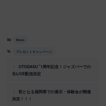
カ
News
テ
ゴ
タ
プレゼントキャンペーン
リ
グ
ー
OTODASU
1周年記念！ジャズバーでの
™
生LIVE配信決定
初となる福岡県での展示・体験会が開催
決定！！！