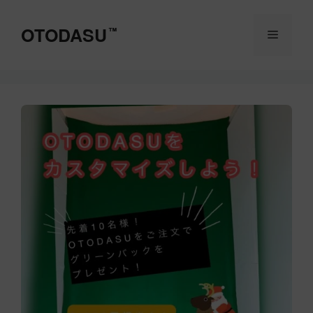
コ
ン
OTODASU
™
メ
テ
ン
ツ
ニ
へ
ス
ュ
キ
ッ
ー
プ