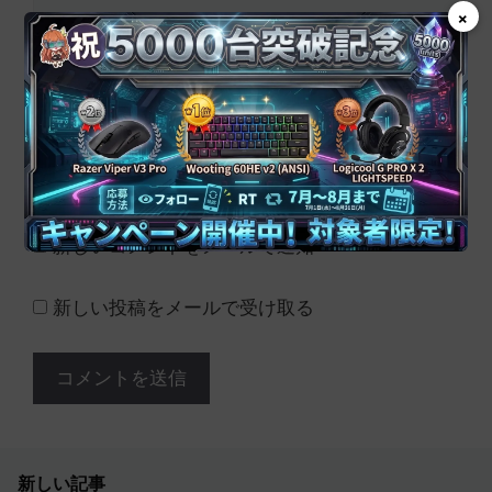
メ
×
ー
ル
サ
イ
ト
次回のコメントで使用するためブラウザーに自
分の名前、メールアドレス、サイトを保存す
る。
新しいコメントをメールで通知
新しい投稿をメールで受け取る
新しい記事