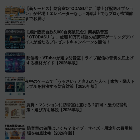
【新サービス】防音室OTODASU
に「階上げ配送オプショ
™
ン」が登場！エレベーターなし・2階以上でもプロが玄関前
までお届け
【累計販売台数5,000台突破記念】簡易防音室
「OTODASU
」、総額10万円相当の超豪華ゲーミングデバ
™
イスが当たるプレゼントキャンペーンを開催！
配信者・VTuberが選ぶ防音室｜ライブ配信の音質を底上げ
する機材ガイド【2026年版】
夜中のゲームで「うるさい」と言われた人へ｜家族・隣人ト
ラブルを解決する防音対策【2026年版】
賃貸・マンションに防音室は置ける？許可・壁の防音対
策・選び方を解説【2026年版】
防音室の値段はいくら？タイプ・サイズ・用途別の費用相
場を徹底比較【2026年版】