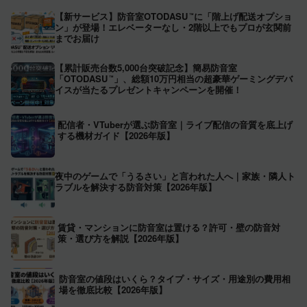
【新サービス】防音室OTODASU
に「階上げ配送オプショ
™
ン」が登場！エレベーターなし・2階以上でもプロが玄関前
までお届け
【累計販売台数5,000台突破記念】簡易防音室
「OTODASU
」、総額10万円相当の超豪華ゲーミングデバ
™
イスが当たるプレゼントキャンペーンを開催！
配信者・VTuberが選ぶ防音室｜ライブ配信の音質を底上げ
する機材ガイド【2026年版】
夜中のゲームで「うるさい」と言われた人へ｜家族・隣人ト
ラブルを解決する防音対策【2026年版】
賃貸・マンションに防音室は置ける？許可・壁の防音対
策・選び方を解説【2026年版】
防音室の値段はいくら？タイプ・サイズ・用途別の費用相
場を徹底比較【2026年版】