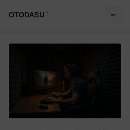
コ
ン
OTODASU
™
メ
テ
ン
ツ
ニ
へ
ス
ュ
キ
ッ
ー
プ