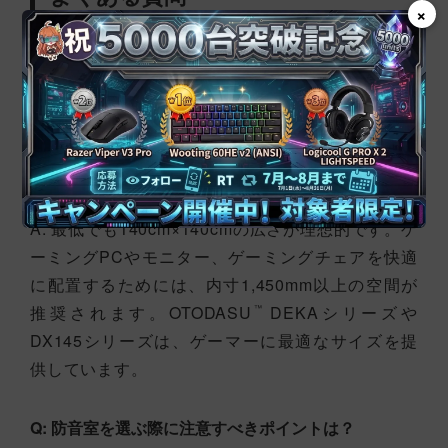
×
ゲーマーの皆さん、防音室選びで悩んでいません
か？快適なゲーミング環境を作るためのよくある疑
問に、防音専門家が徹底解説します！
Q: ゲーム用防音室に最低限必要な広さはどのくらい
ですか？
A: 最低でも140cm×140cmの広さが理想的です。ゲ
ーミングPCやモニター、ゲーミングチェアを快適
に配置するためには、内寸1,450mm以上の空間が
推奨されます。OTODASU
DEKAシリーズや
™
DX145シリーズは、ゲーマーに最適なサイズを提
供しています。
Q: 防音室を選ぶ際に注意すべきポイントは？