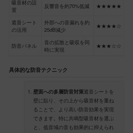
吸音材の設
反響音を約70%低減
★★★★★
置
遮音シート
外部への音漏れを約
★★★★☆
の活用
25dB減少
音の拡散と吸収を同
防音パネル
★★★☆☆
時に実現
具体的な防音テクニック
遮音シートを
壁面への多層防音対策
壁に貼り、その上から吸音材を重ね
ることで、より高い防音効果を実現
できます。特に共鳴型吸音材を選ぶ
と、低音域の音も効果的に抑えられ