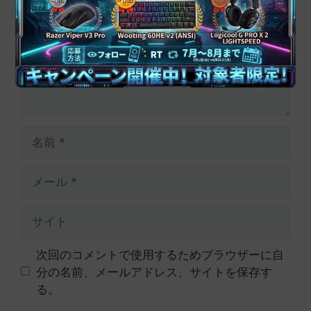
ン
ト
名
前
メ
ー
ル
サ
イ
ト
次回のコメントで使用するためブラウザーに自
分の名前、メールアドレス、サイトを保存す
る。