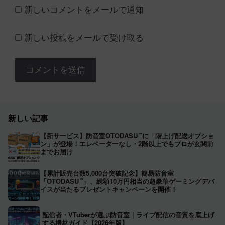
新しいコメントをメールで通知
新しい投稿をメールで受け取る
新しい記事
【新サービス】防音室OTODASU
に「階上げ配送オプショ
™
ン」が登場！エレベーターなし・2階以上でもプロが玄関前
までお届け
【累計販売台数5,000台突破記念】簡易防音室
「OTODASU
」、総額10万円相当の超豪華ゲーミングデバ
™
イスが当たるプレゼントキャンペーンを開催！
配信者・VTuberが選ぶ防音室｜ライブ配信の音質を底上げ
する機材ガイド【2026年版】