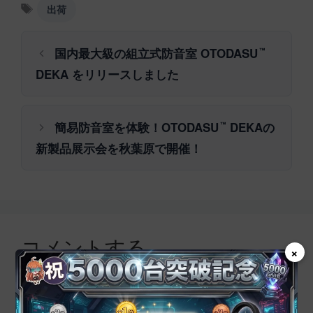
ゴ
タ
出荷
リ
グ
ー
国内最大級の組立式防音室 OTODASU
™
DEKA をリリースしました
簡易防音室を体験！OTODASU
DEKAの
™
新製品展示会を秋葉原で開催！
コメントする
×
コ
メ