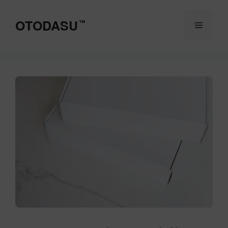
コ
ン
OTODASU
™
メ
テ
ン
ツ
ニ
へ
ス
ュ
キ
ッ
ー
プ