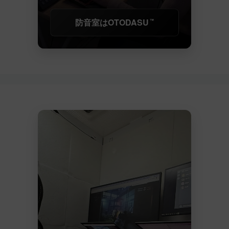
防音室はOTODASU
™