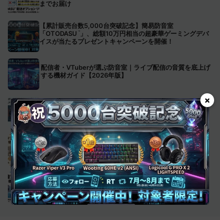
までお届け
【累計販売台数5,000台突破記念】簡易防音室
「OTODASU
」、総額10万円相当の超豪華ゲーミングデバ
™
イスが当たるプレゼントキャンペーンを開催！
配信者・VTuberが選ぶ防音室｜ライブ配信の音質を底上げ
する機材ガイド【2026年版】
×
夜中のゲームで「うるさい」と言われた人へ｜家族・隣人ト
ラブルを解決する防音対策【2026年版】
賃貸・マンションに防音室は置ける？許可・壁の防音対
策・選び方を解説【2026年版】
防音室の値段はいくら？タイプ・サイズ・用途別の費用相
場を徹底比較【2026年版】