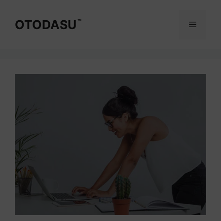
コ
ン
OTODASU
™
メ
テ
ン
ニ
ツ
へ
ス
ュ
キ
ッ
ー
プ