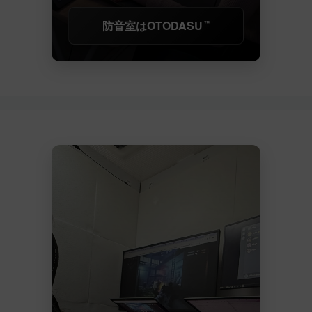
防音室はOTODASU
™