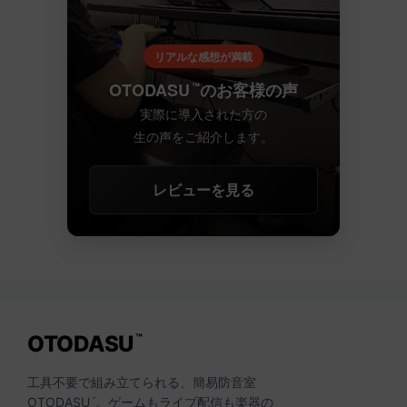
リアルな感想が満載
OTODASU
のお客様の声
™
実際に導入された方の
生の声をご紹介します。
レビューを見る
OTODASU
™
工具不要で組み立てられる、簡易防音室
OTODASU
。ゲームもライブ配信も楽器の
™