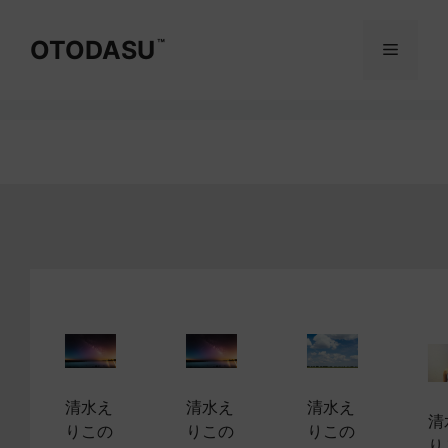
コ
ン
OTODASU
™
メ
テ
ン
ニ
ツ
へ
ス
ュ
キ
ッ
ー
プ
清水え
清水え
清水え
清
りこの
りこの
りこの
り