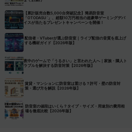
【累計販売台数5,000台突破記念】簡易防音室
「OTODASU
」、総額10万円相当の超豪華ゲーミングデバ
™
イスが当たるプレゼントキャンペーンを開催！
配信者・VTuberが選ぶ防音室｜ライブ配信の音質を底上げ
する機材ガイド【2026年版】
夜中のゲームで「うるさい」と言われた人へ｜家族・隣人ト
ラブルを解決する防音対策【2026年版】
賃貸・マンションに防音室は置ける？許可・壁の防音対
策・選び方を解説【2026年版】
防音室の値段はいくら？タイプ・サイズ・用途別の費用相
場を徹底比較【2026年版】